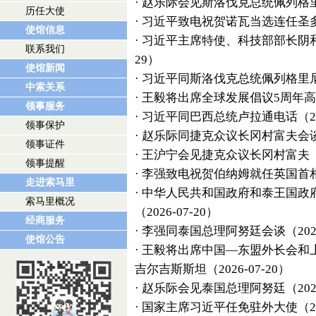
·
赵乐际会见斯洛伐克总统佩列格
历任大使
·
习近平致电祝贺诺瓦当选连任圣
使馆信息
·
习近平主席特使、科技部部长阴
联系我们
29）
使馆新闻
·
习近平同斯洛伐克总统佩列格里
中索关系
·
王毅将出席全球发展倡议5周年
领事服务
·
习近平同巴西总统卢拉通电话
（2
领事保护
·
赵乐际同捷克众议长冈村富夫会
领事证件
·
王沪宁会见捷克众议长冈村富夫
领事提醒
·
李强致电祝贺伯纳姆就任英国首
走进索马里
·
中华人民共和国政府和泰王国政
索马里概况
（2026-07-20）
经商服务
·
李强同泰国总理阿努廷会谈
（202
使馆公告
·
王毅将出席中国—东盟外长会和
吉尔吉斯斯坦
（2026-07-20）
·
赵乐际会见泰国总理阿努廷
（202
·
国家主席习近平任免驻外大使
（2