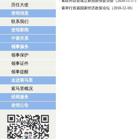
·
索联邦议会成立新冠疫情委员会
（2020-11-17）
历任大使
·
索举行首届国家经济政策论坛
（2018-12-10）
使馆信息
联系我们
使馆新闻
中索关系
领事服务
领事保护
领事证件
领事提醒
走进索马里
索马里概况
经商服务
使馆公告