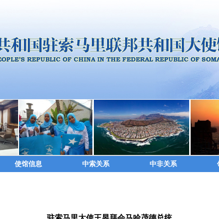
使馆信息
中索关系
中非关系
驻索马里大使王昱拜会马哈茂德总统