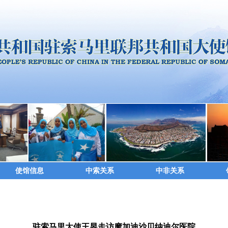
使馆信息
中索关系
中非关系
驻索马里大使王昱走访摩加迪沙贝纳迪尔医院