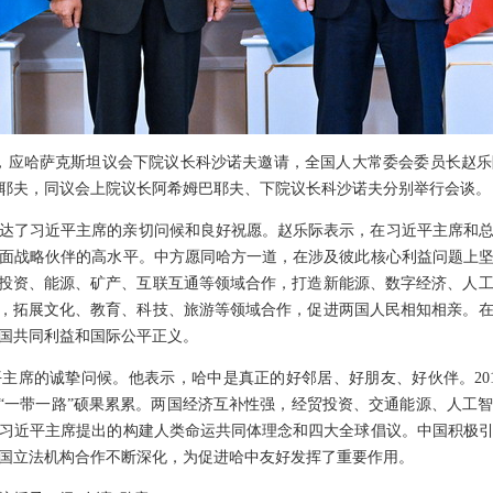
至27日，应哈萨克斯坦议会下院议长科沙诺夫邀请，全国人大常委会委员长
耶夫，同议会上院议长阿希姆巴耶夫、下院议长科沙诺夫分别举行会谈。
达了习近平主席的亲切问候和良好祝愿。赵乐际表示，在习近平主席和
面战略伙伴的高水平。中方愿同哈方一道，在涉及彼此核心利益问题上
固投资、能源、矿产、互联互通等领域合作，打造新能源、数字经济、人
”，拓展文化、教育、科技、旅游等领域合作，促进两国人民相知相亲。
国共同利益和国际公平正义。
主席的诚挚问候。他表示，哈中是真正的好邻居、好朋友、好伙伴。20
建“一带一路”硕果累累。两国经济互补性强，经贸投资、交通能源、人工
习近平主席提出的构建人类命运共同体理念和四大全球倡议。中国积极
国立法机构合作不断深化，为促进哈中友好发挥了重要作用。