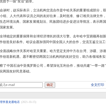
统授予一级“友谊”勋章。
会谈时，赵乐际表示，立法机构交流合作是中哈关系的重要组成部分，
小组、人大代表和议员之间的友好往来，及时批准、修订相关法律文件
和生态环境法典、国家发展规划法、民族团结进步促进法等情况，表示两
国家发展。
全球稳定的重要保障和全球经济增长的强大引擎。去年哈中贸易额再创
作创造良好条件。哈议会愿加强同中国全国人大的合作，交流互鉴立法工
全面战略伙伴关系对哈至关重要。哈方坚定支持中方在台湾、涉疆、涉
作创造新机遇。愿不断密切两国立法机构间的友好交往，助力各领域务实
察了中国石油中亚俄罗斯公司，希望深化互利合作，推动共建“一带一路
实两国友好民意基础。
全文打印
理李显龙通电话
(2021-10-15)