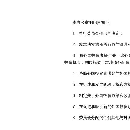
本办公室的职责如下：
1
．
执行委员会作出的决定；
2
．
就本法实施所需行政与管理
3
．
向外国投资者提供关于涉外
投资机会；制度框架；本地债务融资
4
．协助
外国投资者满足与外国
5
．
在组成和发展阶段，就官方
6
．
制定关于外国投资政策和改
7
．在
促进和吸引新的外国投资
8
．
委员会分配的任何其他与外