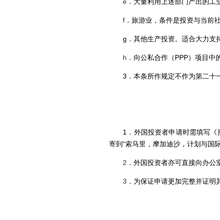
e
．大量
利用上述部门产出的工
f
．旅游业，条件是
投资与当前
g
．
其他生产投资。适合大力支
h
．向
公私合作（
PPP
）项目中
3
．
本条所作规定不作为第二十
1
．
外国投资者申请时需填写《
寄到
“
索马里，摩加迪沙，计划与国
2
．
外国投资者亦可直接向办公
3
．
为保证申请更加完整并证明