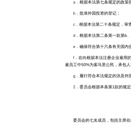
a
．
根据本法第七条规定的政策
b
．
批准外国投资的登记；
c
．
根据本法第二十条规定，审
d
．
根据本法第二条第一款第
b
、
e
．
确保符合第十六条有关国内
f
．在向根
据本法注册企业雇用
雇员工中
50%
为索马里公民，承包人
g
．履行
符合本法规定的涉及外
2
．
委员会根据本条第
1
款的规定
委员会的七名成员，包括主席在