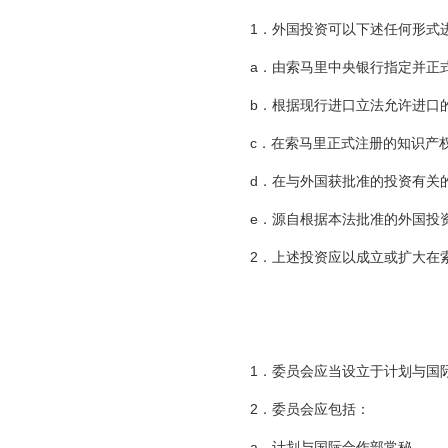
1．外国投资可以下述任何形式
a．由索马里中央银行指定并正式
b．根据现行进口立法允许进口的
c．在索马里正式注册的知识产权
d．在与外国获批准的投资有关的
e．源自根据本法批准的外国投资
2．上述投资应以成立或扩大在索
1．委员会应当设立于计划与国际
2．委员会应包括：
a．计划与国际合作部常秘。